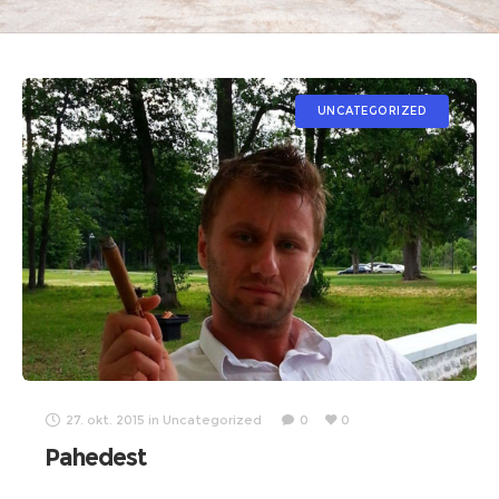
UNCATEGORIZED
27. okt. 2015
in
Uncategorized
0
0
Pahedest