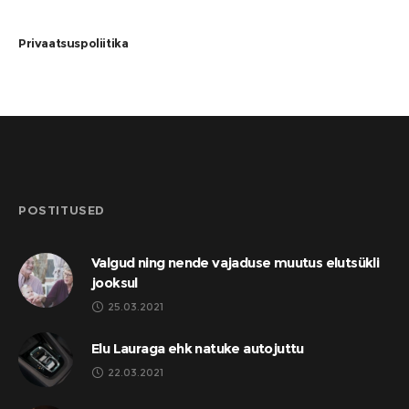
Privaatsuspoliitika
POSTITUSED
Valgud ning nende vajaduse muutus elutsükli
jooksul
25.03.2021
Elu Lauraga ehk natuke autojuttu
22.03.2021